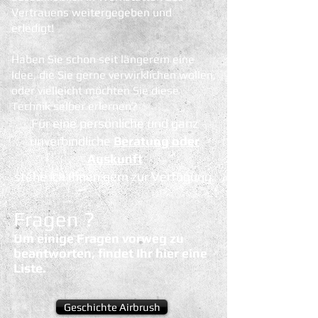
Vertrauens weitergegeben und
erledigt!
Haben Sie schon seit längerem eine
Idee, die Sie gerne verwirklichen wollen,
oder vielleicht möchten Sie diese
Technik selber erlernen?
Für eine persönliche und ganz
unverbindliche
Beratung oder
Auskunft
stehe ich Ihnen ge
rn
zur Verfügung.
Fragen ?
Um einige Fragen vorweg zu
beantworten, findet Ihr hier eine
Liste.
Geschichte Airbrush