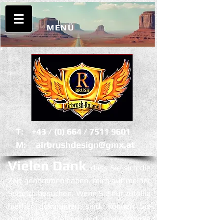
MENÜ
T: +43 / (0) 664 /
7511 9601
M:
airbrushdesign@gmx.at
Vielen Dank
,
dass Sie sich die
Zeit genommen haben, mich auf meiner
Seite zu
besuchen. Wenn Sie nur zufällig
hierher gekommen sind, können Sie
noch gerne bleiben und meine Werke