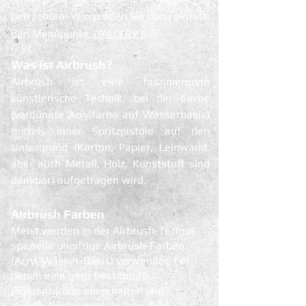
betrachten. Verwenden Sie dazu einfach
den Menüpunkt,
GALLERY !
Was ist Airbrush?
Airbrush ist eine faszinierende
künstlerische Technik, bei der Farbe
(verdünnte Acrylfarbe auf Wasserbasis)
mittels einer Spritzpistole auf den
Untergrund (Karton, Papier, Leinwand,
aber auch Metall, Holz, Kunststoff sind
denkbar) aufgetragen wird.
Airbrush Farben
Meist werden in der Airbrush-Technik
spezielle ungiftige Airbrush-Farben
(Acryl-Wasser-Basis) verwendet, bei
denen eine ganz bestimmte
Pigmentgröße eingehalten und
gewährleistet wird. Je feiner die