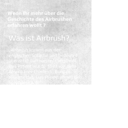
Wenn Ihr mehr über die
Geschichte des Airbrushen
erfahren wollt ?
Was ist Airbrush?
„Airbrush kommt aus der
englischen Sprache und bedeutet
überzetzt: Luftbürste/ Luftpinsel.
Das Patent wurde 1893 von dem
Amerikaner Charles L. Burdick
angemeldet. Das Prinzip ähnelt den
Sprühdosen.
Was benötige ich?
Eine Airbrushpistole, Farben und
einen Kompressor, der die Pistole
mit Luftdruck versorgt. Auch gibt es
hierfür Druckulftdosen im Handel.
Papier und eine "ruhige Hand".