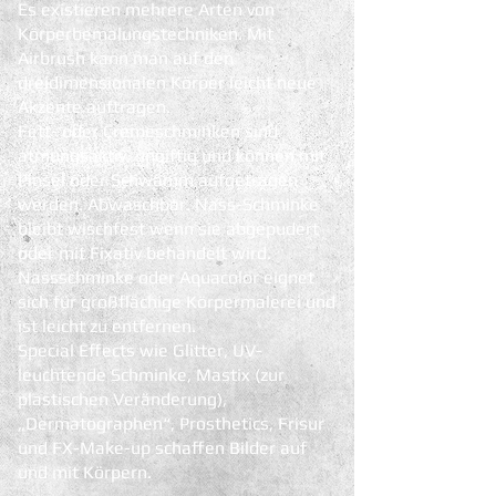
Es existieren mehrere Arten von
Körperbemalungstechniken. Mit
Airbrush kann man auf den
dreidimensionalen Körper leicht neue
Akzente auftragen.
Fett- oder Cremeschminken sind
atmungsaktiv, ungiftig und können mit
Pinsel oder Schwamm aufgetragen
werden. Abwaschbar. Nass-Schminke
bleibt wischfest wenn sie abgepudert
oder mit Fixativ behandelt wird.
Nassschminke oder Aquacolor eignet
sich für großflächige Körpermalerei und
ist leicht zu entfernen.
Special Effects wie Glitter, UV-
leuchtende Schminke, Mastix (zur
plastischen Veränderung),
„Dermatographen“, Prosthetics, Frisur
und FX-Make-up schaffen Bilder auf
und mit Körpern.