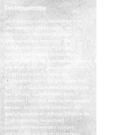
Custompainting
Als Custompainting bezeichnet man
überwiegend das Bemalen von
Fahrzeugen. Meist wird hierbei die
Airbrushtechnik bevorzugt. Die
bemalten Stellen des Fahrzeugs
müssen mit Klarlack überlackiert
werden, um sie vor äußeren Einflüssen
wie etwa Schmutz, Regen oder
Fingerabdrücken zu schützen.
Außerdem kommt das gebrushte Bild
durch den Glanzlack wesentlich besser
zur Geltung. Zum Bemalen kann
zwischen Lack- und Acrylfarben gewählt
werden. Mittlerweile wird auch das
Gestalten anderer (Alltags-)Objekte als
Custompainting bezeichnet.
Lackierarbeiten werden von uns
ausschließlich in Werkstätten des