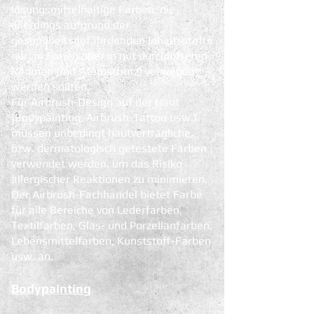
lösungsmittelhaltige Farben, die
allerdings aufgrund der
gesundheitsgefährdenden Inhaltsstoffe
nur im Freien oder in gut durchlüfteten
Räumen (mit Atemschutz) verwendet
werden sollten.
Für Airbrush-Design auf der Haut
(Bodypainting, Airbrush-Tattoo usw.)
müssen unbedingt hautverträgliche,
bzw. dermatologisch getestete Farben
verwendet werden, um das Risiko
allergischer Reaktionen zu minimieren.
Der Airbrush-Fachhandel bietet Farbe
für alle Bereiche von Lederfarben,
Textilfarben, Glas- und Porzellanfarben,
Lebensmittelfarben, Kunststoff-Farben
usw. an.
Bodypainting